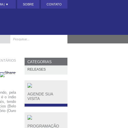
A | ▼
SOBRE
CONTATO
ENTÁRIOS
CATEGORIAS
RELEASES
endo, pela
AGENDE SUA
 é o índio
VISITA
ís, tendo
ios (Belo
rio (Ouro
PROGRAMAÇÃO