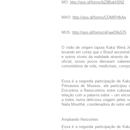
MO:
http://goo.gl/forms/bZ9BukH2N2
MAO:
http://goo.gl/forms/CQMIPrfkAe
MUS:
http://goo.gl/forms/gFawO9s575
O índio de origem tapuia Kaká Werá J
levando em conta que o Brasil ancestral
e outros níveis da realidade através de 
oficial, esses povos deixaram saber
comunitários de vida, medicinais, compor
Essa é a segunda participação de Ka
Primavera de Museus, ele participou 
Encontros e Reencontros entre cultura
relação com a palavra sabor – um encon
a todos numa deliciosa viagem pelas s
Naila Mourthé, coordenadora do setor e
Ampliando Horizontes
Essa é a segunda participação de Ka