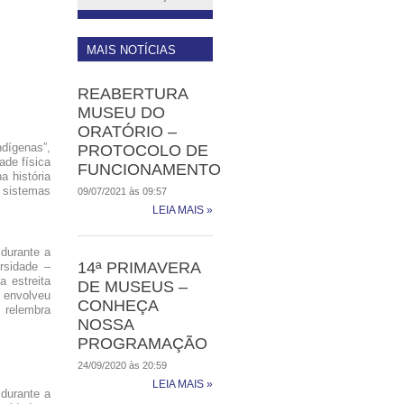
MAIS NOTÍCIAS
REABERTURA
MUSEU DO
ORATÓRIO –
dígenas”,
PROTOCOLO DE
ade física
FUNCIONAMENTO
a história
 sistemas
09/07/2021 às 09:57
LEIA MAIS »
durante a
14ª PRIMAVERA
rsidade –
a estreita
DE MUSEUS –
e envolveu
CONHEÇA
, relembra
NOSSA
PROGRAMAÇÃO
24/09/2020 às 20:59
LEIA MAIS »
durante a