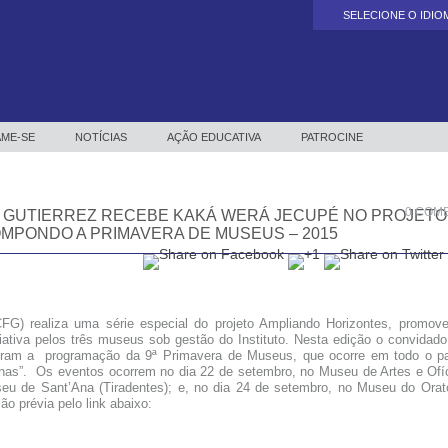
SELECIONE O IDIOM
Powered by
ME-SE
NOTÍCIAS
AÇÃO EDUCATIVA
PATROCINE
0 COM
O GUTIERREZ RECEBE KAKÁ WERÁ JECUPÉ NO PROJETO
MPONDO A PRIMAVERA DE MUSEUS – 2015
(ICFG) realiza uma série especial do projeto Ampliando Horizontes, promov
iativa pelos três museus sob gestão do Instituto. Nesta edição o convidado
ram a programação da 9ª Primavera de Museus, que ocorre em todo o pa
as”. Os eventos ocorrem no dia 22 de setembro, no Museu de Artes e Ofíc
eu de Sant’Ana (Tiradentes); e, no dia 24 de setembro, no Museu do Orató
ão prévia pelo link abaixo: