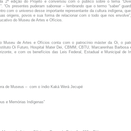
da 2ª edição do Projeto e conversou com o público sobre o tema “Dive
s”. “Os presentes puderam saborear – lembrando que o termo “saber” guard
tro com o universo desse importante representante da cultura indígena, qu
uas origens, povos e sua forma de relacionar com o todo que nos envolve”
ducativo do Museu de Artes e Ofícios.
o Museu de Artes e Ofícios conta com o patrocínio máster da Oi, o patr
Instituto Oi Futuro, Hospital Mater Dei, CBMM, CBTU, Marcarenhas Barbosa
rizonte, e com os benefícios das Leis Federal, Estadual e Municipal de I
vera de Museus –
com o índio Kaká Werá Jecupé
us e Memórias Indígenas”