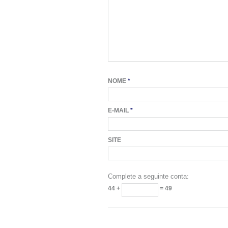
NOME
*
E-MAIL
*
SITE
44 +
= 49