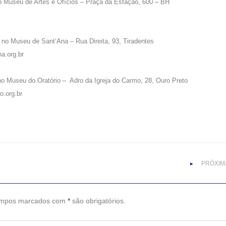
 no Museu de Artes e Ofícios – Praça da Estação, 600 – BH
– no Museu de Sant’Ana – Rua Direita, 93, Tiradentes
a.org.br
 no Museu do Oratório – Adro da Igreja do Carmo, 28, Ouro Preto
o.org.br
PRÓXIMA
►
campos marcados com
*
são obrigatórios.