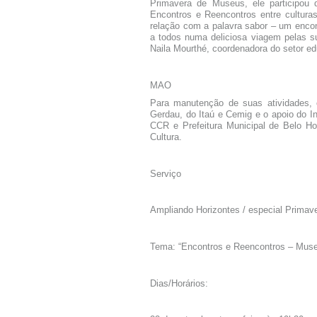
Primavera de Museus, ele participou 
Encontros e Reencontros entre cultura
relação com a palavra sabor – um encon
a todos numa deliciosa viagem pelas s
Naila Mourthé, coordenadora do setor e
MAO
Para manutenção de suas atividades, 
Gerdau, do Itaú e Cemig e o apoio do 
CCR e Prefeitura Municipal de Belo Ho
Cultura.
Serviço
Ampliando Horizontes / especial Prima
Tema:
“Encontros e Reencontros – Muse
Dias/Horários: