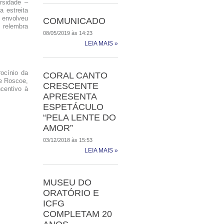
rsidade –
a estreita
e envolveu
COMUNICADO
, relembra
08/05/2019 às 14:23
LEIA MAIS »
ocínio da
CORAL CANTO
 e Roscoe,
CRESCENTE
ncentivo à
APRESENTA
ESPETÁCULO
“PELA LENTE DO
AMOR”
03/12/2018 às 15:53
LEIA MAIS »
MUSEU DO
ORATÓRIO E
ICFG
COMPLETAM 20