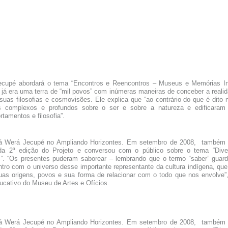
ecupé abordará o tema “Encontros e Reencontros – Museus e Memórias In
 já era uma terra de “mil povos” com inúmeras maneiras de conceber a realid
suas filosofias e cosmovisões. Ele explica que “ao contrário do que é dito n
es complexos e profundos sobre o ser e sobre a natureza e edificaram
tamentos e filosofia”.
ká Werá Jecupé no Ampliando Horizontes. Em setembro de 2008, também 
da 2ª edição do Projeto e conversou com o público sobre o tema “Dive
s”. “Os presentes puderam saborear – lembrando que o termo “saber” guard
tro com o universo desse importante representante da cultura indígena, qu
uas origens, povos e sua forma de relacionar com o todo que nos envolve”
ducativo do Museu de Artes e Ofícios.
ká Werá Jecupé no Ampliando Horizontes. Em setembro de 2008, também 