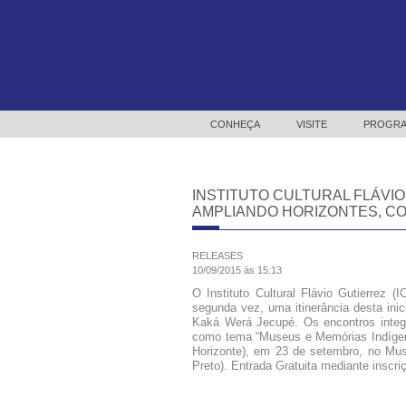
CONHEÇA
VISITE
PROGRA
INSTITUTO CULTURAL FLÁVI
AMPLIANDO HORIZONTES, CO
RELEASES
10/09/2015 às 15:13
O Instituto Cultural Flávio Gutierrez 
segunda vez, uma itinerância desta inic
Kaká Werá Jecupé. Os encontros integ
como tema “Museus e Memórias Indígen
Horizonte), em 23 de setembro, no Mus
Preto). Entrada Gratuita mediante inscriç