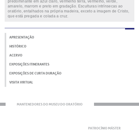
predominante em azul claro, vermelho terra, vermelho, verde,
amarelo, marrom e preto em gradação. Esculturas intrínsecas ao
oratório, entalhados na própria madeira, exceto a imagem de Cristo,
que está pregada e colada a cruz.
APRESENTAÇÃO
HISTÓRICO
ACERVO
EXPOSIÇÕES ITINERANTES
EXPOSIÇÕES DE CURTA DURAÇÃO
VISITA VIRTUAL
MANTENEDORES DO MUSEU DO ORATÓRIO
PATROCÍNIO MÁSTER