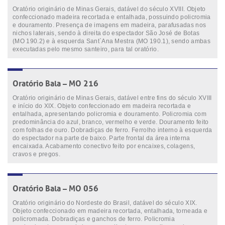
Oratório originário de Minas Gerais, datável do século XVIII. Objeto
confeccionado madeira recortada e entalhada, possuindo policromia
e douramento. Presença de imagens em madeira, parafusadas nos
nichos laterais, sendo à direita do espectador São José de Botas
(MO 190.2) e à esquerda Sant`Ana Mestra (MO 190.1), sendo ambas
executadas pelo mesmo santeiro, para tal oratório.
Oratório Bala – MO 216
Oratório originário de Minas Gerais, datável entre fins do século XVIII
e início do XIX. Objeto confeccionado em madeira recortada e
entalhada, apresentando policromia e douramento. Policromia com
predominância do azul, branco, vermelho e verde. Douramento feito
com folhas de ouro. Dobradiças de ferro. Ferrolho interno à esquerda
do espectador na parte de baixo. Parte frontal da área interna
encaixada. Acabamento conectivo feito por encaixes, colagens,
cravos e pregos.
Oratório Bala – MO 056
Oratório originário do Nordeste do Brasil, datável do século XIX.
Objeto confeccionado em madeira recortada, entalhada, torneada e
policromada. Dobradiças e ganchos de ferro. Policromia