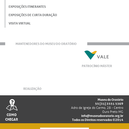
EXPOSIÇÕES ITINERANTES
EXPOSIÇÕES DE CURTA DURAÇÃO
VISITA VIRTUAL
MANTENEDORES DO MUSEU DO ORATÓRIO
PATROCÍNIO MÁSTER
REALIZAÇÃO
Museu do Oratório
55 [31] 3551 5369
Adro da Igreja do Carmo, 28 - Centro
Ouro Preto MG
COMO
info@museudooratorio.org.br
CHEGAR
Todos os Direitos reservados ©2014