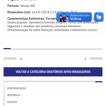
Período:
Século XIX
Dimensões (cm):
142,0 x 87,6 x 33,0 Aberto: 94,0
Características Estilísticas, Formais e Ornamentais:
Oratório de
fatura popular. Apresenta frontão simples. Porta com almofadas,
seguindo o modelo dos armários coloniais mineiros.
Ornamentação da talha feita por almofadas e elementos curvos.
ANTERIOR
PRÓXIMO
◄
►
VOLTAR A CATEGORIA ORATÓRIOS AFRO-BRASILEIROS
APRESENTAÇÃO
HISTÓRICO
ACERVO