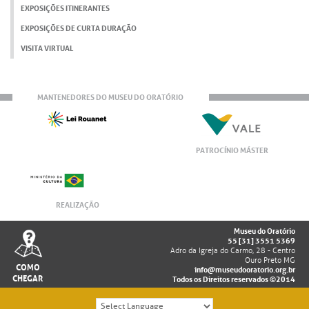
EXPOSIÇÕES ITINERANTES
EXPOSIÇÕES DE CURTA DURAÇÃO
VISITA VIRTUAL
MANTENEDORES DO MUSEU DO ORATÓRIO
PATROCÍNIO MÁSTER
REALIZAÇÃO
Museu do Oratório
55 [31] 3551 5369
Adro da Igreja do Carmo, 28 - Centro
Ouro Preto MG
COMO
info@museudooratorio.org.br
CHEGAR
Todos os Direitos reservados ©2014