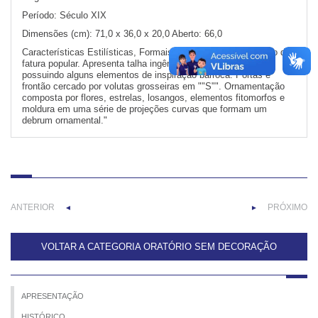
Período:
Século XIX
Dimensões (cm):
71,0 x 36,0 x 20,0 Aberto: 66,0
Características Estilísticas, Formais e Ornamentais:
"Oratório de
fatura popular. Apresenta talha ingênua. Decoração estilizada,
possuindo alguns elementos de inspiração barroca. Portas e
frontão cercado por volutas grosseiras em ""S"". Ornamentação
composta por flores, estrelas, losangos, elementos fitomorfos e
moldura em uma série de projeções curvas que formam um
debrum ornamental."
ANTERIOR
PRÓXIMO
◄
►
VOLTAR A CATEGORIA ORATÓRIO SEM DECORAÇÃO
APRESENTAÇÃO
HISTÓRICO