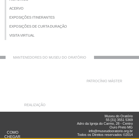
ACERVO
EXPOSIÇÕES ITINERANTES
EXPOSIÇÕES DE CURTA DURAÇÃO
VISITA VIRTUAL
MANTENEDORES DO MUSEU DO ORATÓRIO
PATROCÍNIO MÁSTER
REALIZAÇÃO
Museu do Oratório
55 [31] 3551 5369
Adro da Igreja do Carmo, 28 - Centro
Ouro Preto MG
info@museudooratorio.org.br
COMO
Todos os Direitos reservados ©2014
CHEGAR