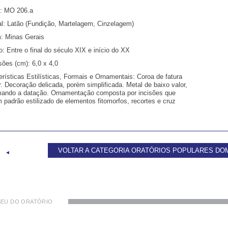
:
MO 206.a
l:
Latão (Fundição, Martelagem, Cinzelagem)
:
Minas Gerais
o:
Entre o final do século XIX e início do XX
ões (cm):
6,0 x 4,0
erísticas Estilísticas, Formais e Ornamentais:
Coroa de fatura
r. Decoração delicada, porém simplificada. Metal de baixo valor,
mando a datação. Ornamentação composta por incisões que
 padrão estilizado de elementos fitomorfos, recortes e cruz
VOLTAR A CATEGORIA ORATÓRIOS POPULARES DO
◄
EU DO ORATÓRIO