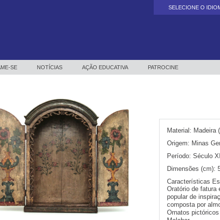
SELECIONE O IDIOM
Powered by
ME-SE
NOTÍCIAS
AÇÃO EDUCATIVA
PATROCINE
Material:
Madeira (
Origem:
Minas Ger
Período:
Século X
Dimensões (cm):
Características Es
Oratório de fatura 
popular de inspir
composta por almo
Ornatos pictóricos