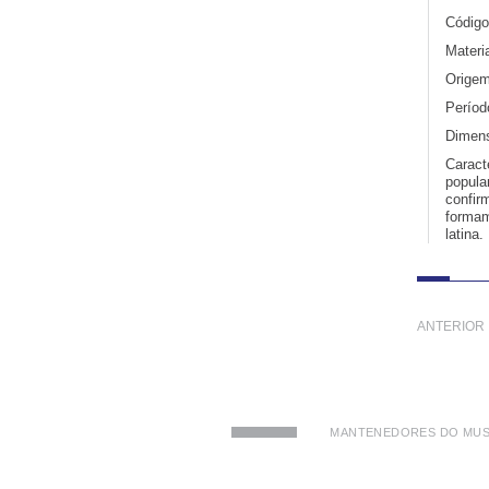
Código
Materia
Origem
Períod
Dimens
Caract
popula
confir
formam
latina.
ANTERIOR
MANTENEDORES DO MUS