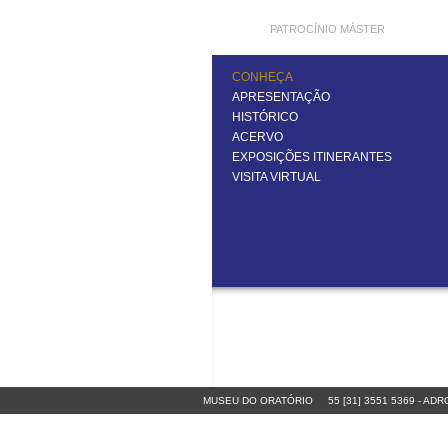
PATROCÍNIO MÁSTER
CONHEÇA
APRESENTAÇÃO
HISTÓRICO
ACERVO
EXPOSIÇÕES ITINERANTES
VISITA VIRTUAL
MUSEU DO ORATÓRIO
55 [31] 3551 5369
-
ADRO