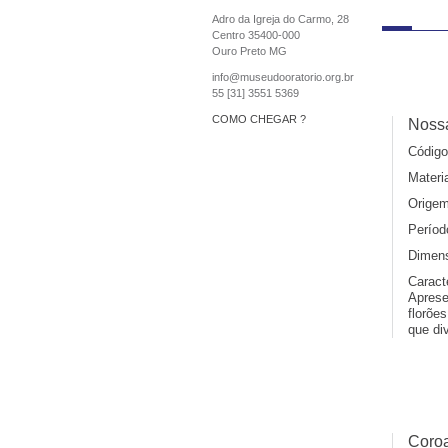
Adro da Igreja do Carmo, 28
Centro 35400-000
Ouro Preto MG
info@museudooratorio.org.br
55 [31] 3551 5369
COMO CHEGAR ?
Noss
Código
Materia
Origem
Períod
Dimens
Caract
Aprese
florõe
que di
Coro