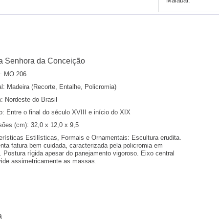
Malabar.
a Senhora da Conceição
:
MO 206
l:
Madeira (Recorte, Entalhe, Policromia)
:
Nordeste do Brasil
o:
Entre o final do século XVIII e início do XIX
ões (cm):
32,0 x 12,0 x 9,5
erísticas Estilísticas, Formais e Ornamentais:
Escultura erudita.
nta fatura bem cuidada, caracterizada pela policromia em
s. Postura rígida apesar do panejamento vigoroso. Eixo central
vide assimetricamente as massas.
a