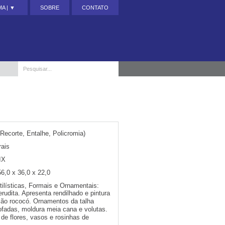
A | ▼
SOBRE
CONTATO
Recorte, Entalhe, Policromia)
ais
IX
56,0 x 36,0 x 22,0
tilísticas, Formais e Ornamentais:
erudita. Apresenta rendilhado e pintura
ação rococó. Ornamentos da talha
fadas, moldura meia cana e volutas.
 de flores, vasos e rosinhas de