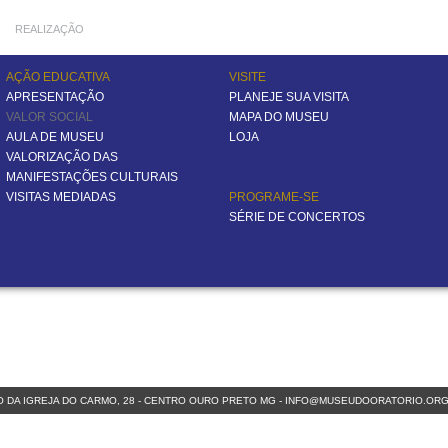
REALIZAÇÃO
AÇÃO EDUCATIVA
VISITE
APRESENTAÇÃO
PLANEJE SUA VISITA
VALOR SOCIAL
MAPA DO MUSEU
AULA DE MUSEU
LOJA
VALORIZAÇÃO DAS
MANIFESTAÇÕES CULTURAIS
VISITAS MEDIADAS
PROGRAME-SE
SÉRIE DE CONCERTOS
 DA IGREJA DO CARMO, 28 - CENTRO
OURO PRETO MG
-
INFO@MUSEUDOORATORIO.ORG