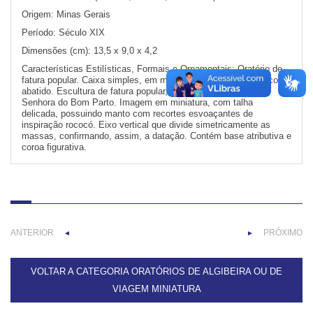
Origem:
Minas Gerais
Período:
Século XIX
Dimensões (cm):
13,5 x 9,0 x 4,2
Características Estilísticas, Formais e Ornamentais:
Oratório de
fatura popular. Caixa simples, em miniatura, terminada em arco-
abatido. Escultura de fatura popular, representando Nossa
Senhora do Bom Parto. Imagem em miniatura, com talha
delicada, possuindo manto com recortes esvoaçantes de
inspiração rococó. Eixo vertical que divide simetricamente as
massas, confirmando, assim, a datação. Contém base atributiva e
coroa figurativa.
ANTERIOR
PRÓXIMO
◄
►
VOLTAR A CATEGORIA ORATÓRIOS DE ALGIBEIRA OU DE
VIAGEM MINIATURA