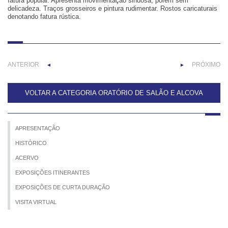
fatura popular. Apresenta movimentação sinuosa, porém sem
delicadeza. Traços grosseiros e pintura rudimentar. Rostos caricaturais
denotando fatura rústica.
ANTERIOR
PRÓXIMO
◄
►
VOLTAR A CATEGORIA ORATÓRIO DE SALÃO E ALCOVA
APRESENTAÇÃO
HISTÓRICO
ACERVO
EXPOSIÇÕES ITINERANTES
EXPOSIÇÕES DE CURTA DURAÇÃO
VISITA VIRTUAL