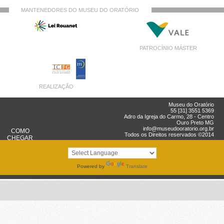
MANTENEDORES DO MUSEU DO ORATÓRIO
PATROCÍNIO MÁSTER
REALIZAÇÃO
Museu do Oratório
55 [31] 3551 5369
Adro da Igreja do Carmo, 28 - Centro
Ouro Preto MG
info@museudooratorio.org.br
COMO
Todos os Direitos reservados ©2014
CHEGAR
Powered by
Translate