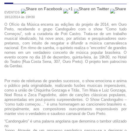
EVENTOS
18/12/2014 às 19H30
O Ofício da Música encerra as edições do projeto de 2014, em Ouro
Preto, recebendo o grupo Candoguêro com o show “Como tudo
Começou”, sob a curadoria de Poti Castro. Trata-se de um trabalho
musical idealizado, há nove anos, por artistas e pesquisadores ouro-
pretanos, com intuito de resgatar e difundir a música carnavalesca
nacional. Em ritmo de samba, o quinteto realiza o “encontro” de grandes
nomes em um verdadeiro concerto de música popular brasileira.
O
evento ocorre no dia 18 de dezembro, quinta-feira, às 19h30, no Hotel
do Teatro (Rua Costa Sena, 307, Ouro Preto). O projeto tem patrocínio
da Gerdau.
Por meio de releituras de grandes sucessos, o show emociona e anima
o público pela originalidade, realizando fusões musicais impensáveis,
como a união de Chiquinha Gonzaga e Titãs, Tim Maia e Luiz Gonzaga,
Noel Rosa e Zeca Pagodinho, além de canções clássicas populares,
apresentadas em pout-pourris surpreendentes. O Show Candonguêro –
“como tudo começou…” é uma homenagem ao cancioneiro brasileiro e,
principalmente, aos compositores ouro-pretanos responsáveis por
manter vivo o verdadeiro e saudoso carnaval de Ouro Preto.
“Candonguêro”
é uma palavra angolana que denomina o tambor utilizado
no
Jongo. Através de um processo semântico passou-se a designar o