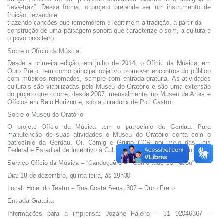
“leva-traz”. Dessa forma, o projeto pretende ser um instrumento de
fruição, levando e
trazendo canções que rememorem e legitimem a tradição, a partir da
construção de uma paisagem sonora que caracterize o som, a cultura e
o povo brasileiro.
Sobre o Ofício da Música
Desde a primeira edição, em julho de 2014, o Ofício da Música, em
Ouro Preto, tem como principal objetivo promover encontros do público
com músicos renomados, sempre com entrada gratuita. As atividades
culturais são viabilizadas pelo Museu do Oratório e são uma extensão
do projeto que ocorre, desde 2007, mensalmente, no Museu de Artes e
Ofícios em Belo Horizonte, sob a curadoria de Poti Castro.
Sobre o Museu do Oratório
O projeto Ofício da Música tem o patrocínio da Gerdau. Para
manutenção de suas atividades o Museu do Oratório conta com o
patrocínio da Gerdau, Oi, Cemig e Grupo CCR por meio das Leis
Federal e Estadual de Incentivo à Cultura e com apoio da Oi Futuro.
Serviço Ofício da Música – “
Candoguêro – “Como tudo Começou”
Dia: 18 de dezembro, quinta-feira, às 19h30
Local: Hotel do Teatro – Rua Costa Sena, 307 – Ouro Preto
Entrada Gratuita
Informações para a imprensa: Jozane Faleiro – 31 92046367 –