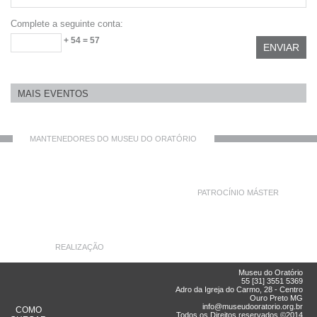
+ 54 = 57
MAIS EVENTOS
MANTENEDORES DO MUSEU DO ORATÓRIO
PATROCÍNIO MÁSTER
REALIZAÇÃO
Museu do Oratório
55 [31] 3551 5369
Adro da Igreja do Carmo, 28 - Centro
Ouro Preto MG
info@museudooratorio.org.br
COMO
Todos os Direitos reservados ©2014